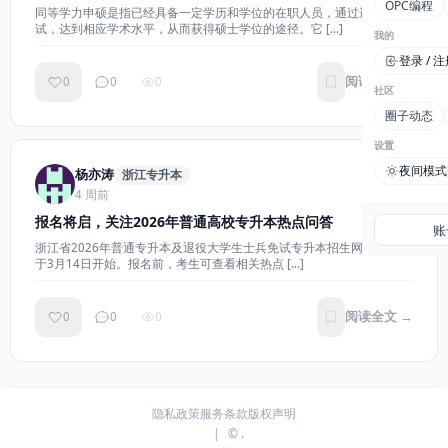
OPC编程
同等学力申硕是指已经具备一定学历和学位的在职人员，通过进修和考
试，达到相应学术水平，从而获得硕士学位的途径。它 […]
我的
登录 / 
阅读全文 →
0
0
0
社区
圈子动态
设置
夜间模式
杨亦涛
浙江专升本
4 周前
报名将启，关注2026年普通高校专升本热点问答
账
浙江省2026年普通专升本及退役大学生士兵免试专升本招生网上报名将
于3月14日开始。报名前，考生可查看相关热点 […]
阅读全文 →
0
0
0
隐私政策
服务条款
版权声明
|
© .