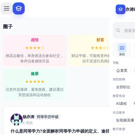
0
亦涛
圈子
筛选
感情
财富
★★★★☆
★★★☆☆
课程
桃花运极佳，单身者适合参加社交，
财运平稳，可能有意外的小额进账，
有伴侣者感情升温
但不宜进行高风险投资
导航
首页
健康
求职招聘
★★★★★
全部职位
注意作息规律，避免熬夜。建议通过
冥想或温和运动放松
教育培训
AI课程
生活服务
杨亦涛
同等学历申硕
短视频直播
4 周前
数字资源
什么是同等学力?全面解析同等学力申硕的定义、途径与优势