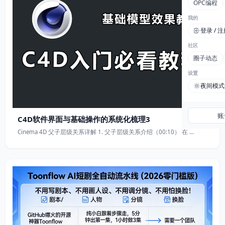
OPC编程
我的
登录 / 
社区
圈子动态
设置
夜间模式
账
C4D软件界面与基础操作的系统化梳理3
Cinema 4D 父子层级关系详解 1. 父子层级关系介绍（00:10） 在 …