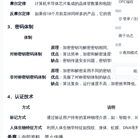
OPC编程
摩尔定律
计算机半导体芯片集成的晶体管数量和电阻数量将会每18
我的
反摩尔定律
如果你18个月前卖掉同样多的产品，它的营业额就要降一
登录 / 
3、密码体制
社区
圈子动态
体制
设置
原理
：加密密钥与解密密钥相同。
夜间模式
对称密钥密码体制
优点
：算法简单，加密和解密速度快，效率高。
缺点
：密钥传递安全问题，密钥管理问题，身份
原理
：加密和解密采用不同的密钥。公钥公开，
账
非对称密钥密码体制
优点
：克服了对称密钥体制的缺点，解决了密钥
缺点
：算法复杂，运行速度不高，加密效率降低
4、认证技术
方式
说明
标记方式
通过验证用户持有的某种物理介质，如：智能卡、I
人体生物特征方式
利用人体生物学特征如指纹、身体、虹膜、DNA等
希赛
| 内部资料，禁止传播