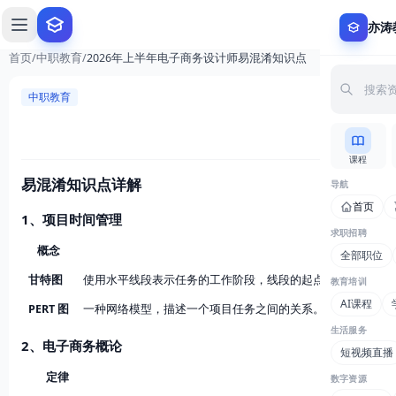
亦涛
首页
/
中职教育
/
2026年上半年电子商务设计师易混淆知识点
中职教育
课程
易混淆知识点详解
导航
首页
1、项目时间管理
求职招聘
概念
全部职位
甘特图
使用水平线段表示任务的工作阶段，线段的起点和终点分别对
教育培训
AI课程
PERT 图
一种网络模型，描述一个项目任务之间的关系。可以明确表达
生活服务
2、电子商务概论
短视频直播
定律
内容
数字资源