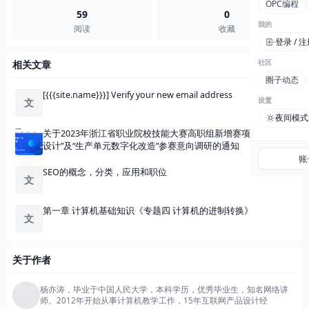
OPC编程
59
0
我的
阅读
收藏
登录 / 
社区
相关文章
圈子动态
[{{{site.name}}}] Verify your new email address
设置
文
夜间模式
关于2023年浙江省职业院校技能大赛高职组新增赛项“数字艺术
设计”及“生产单元数字化改造”参赛意向调研的通知
账
SEO的概念，分类，应用和职位
文
第一章 计算机基础知识《专题四 计算机的进制转换》
文
关于作者
杨亦涛，毕业于中国人民大学，本科学历，优秀毕业生，知名网络讲
师。2012年开始从事计算机教学工作，15年互联网产品设计经