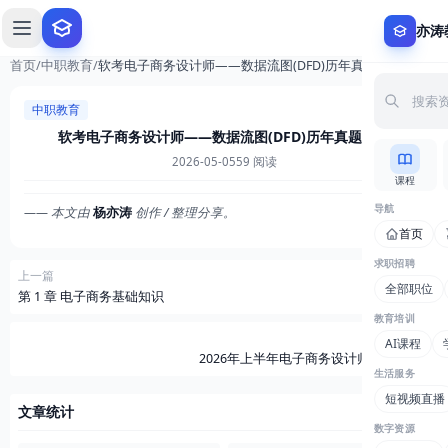
0
亦涛
首页
/
中职教育
/
软考电子商务设计师——数据流图(DFD)历年真题详解
中职教育
软考电子商务设计师——数据流图(DFD)历年真题详解
2026-05-05
59 阅读
课程
导航
—— 本文由
杨亦涛
创作 / 整理分享。
首页
求职招聘
上一篇
全部职位
第 1 章 电子商务基础知识
教育培训
下一篇
AI课程
2026年上半年电子商务设计师经典100题
生活服务
短视频直播
文章统计
数字资源